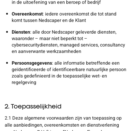
in de uitoefening van een beroep of bedrijf
Podcast
Contact
Overeenkomst
: iedere overeenkomst
die tot stand
komt tussen Nedscaper en de Klant
LinkedIn
Nederlands
Diensten
: alle door Nedscaper geleverde diensten,
English
waaronder – maar niet beperkt tot –
cybersecuritydiensten, managed services, consultancy
en aanverwante werkzaamheden
Persoonsgegevens
: alle informatie betreffende een
geïdentificeerde of identificeerbare natuurlijke persoon
zoals
gedefinieerd in de toepasselijke wet- en
regelgeving
2. Toepasselijkheid
2.1 Deze algemene voorwaarden zijn van toepassing op
alle aanbiedingen, overeenkomsten en dienstverlening