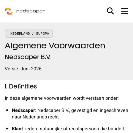
Skip to main content
NEDERLAND / EUROPA
MXDR
Algemene Voorwaarden
Consultancy
Nedscaper B.V.
Partners
Versie: Juni 2026
Nieuws & inspiratie
1. Definities
In deze algemene voorwaarden wordt verstaan onder:
Werken bij
Nedscaper
: Nedscaper B.V., gevestigd en ingeschreven
Nieuws
naar Nederlands recht
Over ons
Inspiratie
Klant
: iedere natuurlijke of rechtspersoon
die handelt