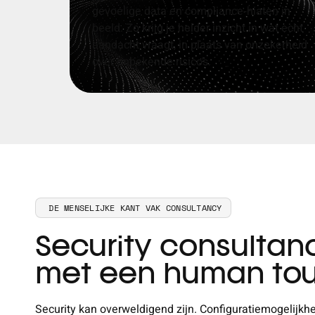
gevoelige data en compliance
‑
hiaten in
beeld. Zo krijg je helder inzicht in wat echt
aandacht vraagt, in plaats van onzekerheid
over onbekende risico’s.
DE MENSELIJKE KANT VAK CONSULTANCY
Security consultan
met een human to
Security kan overweldigend zijn. Configuratiemogelijkh