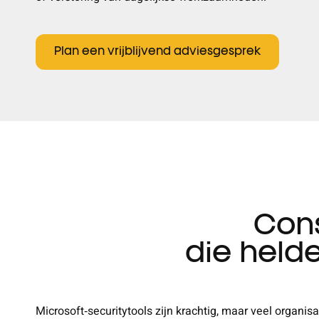
Plan een vrijblijvend adviesgesprek
Cons
die helde
Microsoft
‑
securitytools zijn krachtig, maar veel organi