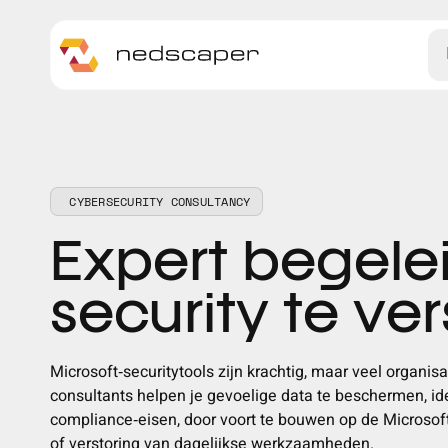
Skip to main content
CYBERSECURITY CONSULTANCY
Expert begele
security te ve
Microsoft
‑
securitytools zijn krachtig, maar veel organis
consultants helpen je gevoelige data te beschermen, ide
compliance
‑
eisen, door voort te bouwen op de Microsof
of verstoring van dagelijkse werkzaamheden.