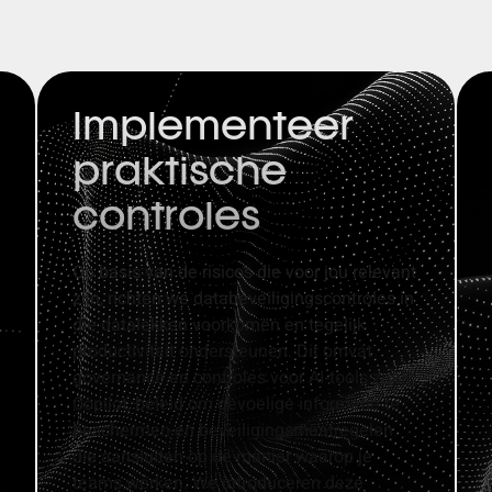
Implementeer
praktische
controles
Op basis van de risico’s die voor jou relevant
zijn, richten we databeveiligingscontroles in
die datalekken voorkomen en tegelijk
productiviteit ondersteunen. Dit omvat
governance en controles voor AI
‑
tools zoals
Copilot, beleid om gevoelige informatie te
beschermen en beveiligingsmaatregelen
die aansluiten op de manier waarop je
teams werken. We introduceren deze