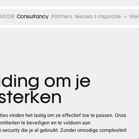
MXDR
Consultancy
Partners
Nieuws & inspiratie
Wer
iding om je
rsterken
aties vinden het lastig om ze effectief toe te passen. Onze
ntiteiten te beveiligen en te voldoen aan
t
‑
security die je al gebruikt. Zonder onnodige complexiteit