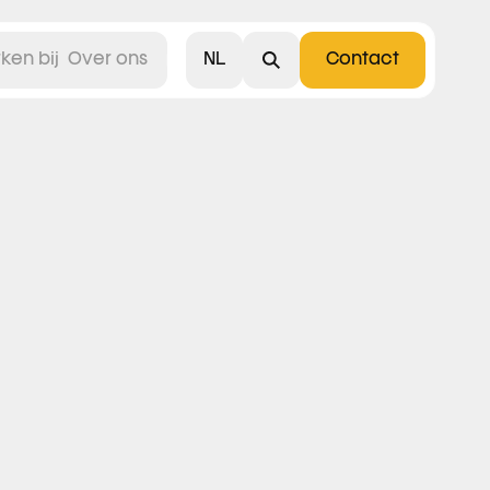
NL
ken bij
Over ons
Contact
English