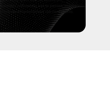
controles zelfstandig aan te passen, zonder
blijvende afhankelijkheid van consultants.