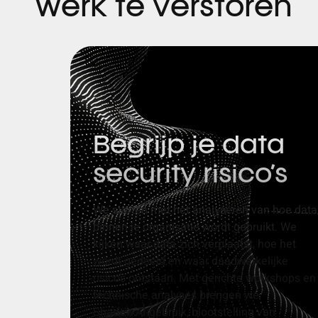
werk te verstoren
Begrijp je data
security risico’s
We starten met het analyseren van hoe data
binnen je organisatie wordt gebruikt. We
kijken waar data zich verplaatst, hoe het
wordt gedeeld en waar daadwerkelijke
risico’s ontstaan. Met gerichte workshops en
technische analyses brengen we
Shadow
AI
‑
gebruik, blootstelling van