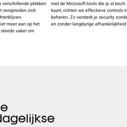
p verschillende plekken
met de Microsoft
‑
tools die je al bezi
ot verspreiden zich
kaart, richten we effectieve controls 
hterblijven.
beheren. Zo versterk je security zond
niet meer aan op het
en zonder langdurige afhankelijkheid
s steeds vaker om
ge
dagelijkse