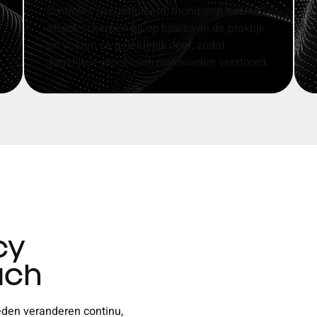
controles gecontroleerd, monitoren het
effect, scherpen bij op basis van de praktijk
en voeren ze geleidelijk door, zodat
dagelijkse processen niet worden verstoord.
cy
uch
eden veranderen continu,