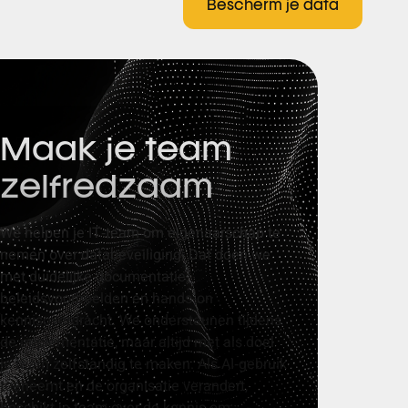
Bescherm je data
Maak je team
zelfredzaam
We helpen je IT
‑
team om eigenaarschap te
nemen over databeveiliging. Dat doen we
met duidelijke documentatie,
beleidsvoorbeelden en hands
‑
on
kennisoverdracht. We ondersteunen tijdens
de implementatie, maar altijd met als doel
je team zelfstandig te maken. Als AI
‑
gebruik
toeneemt en de organisatie verandert,
beschikt je team over de kennis om