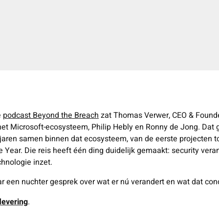
e
podcast Beyond the Breach
zat Thomas Verwer, CEO & Founde
 het Microsoft-ecosysteem, Philip Hebly en Ronny de Jong. Dat g
 jaren samen binnen dat ecosysteem, van de eerste projecten to
e Year. Die reis heeft één ding duidelijk gemaakt: security vera
chnologie inzet.
een nuchter gesprek over wat er nú verandert en wat dat conc
flevering
.