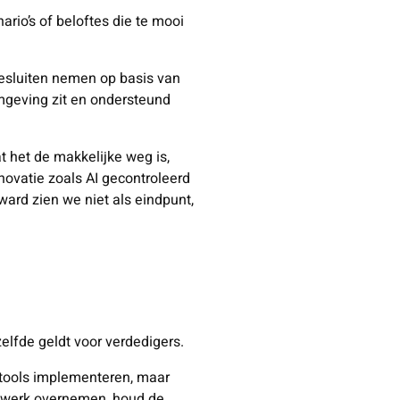
rio’s of beloftes die te mooi
besluiten nemen op basis van
omgeving zit en ondersteund
 het de makkelijke weg is,
novatie zoals AI gecontroleerd
ward zien we niet als eindpunt,
elfde geldt voor verdedigers.
e tools implementeren, maar
e werk overnemen, houd de