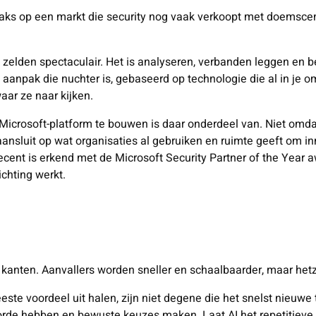
aks op een markt die security nog vaak verkoopt met doemscena
k zelden spectaculair. Het is analyseren, verbanden leggen en 
aanpak die nuchter is, gebaseerd op technologie die al in je 
ar ze naar kijken.
Microsoft-platform te bouwen is daar onderdeel van. Niet omdat
ansluit op wat organisaties al gebruiken en ruimte geeft om in
ecent is erkend met de Microsoft Security Partner of the Year a
ichting werkt.
e kanten. Aanvallers worden sneller en schaalbaarder, maar hetz
este voordeel uit halen, zijn niet degene die het snelst nieuw
rde hebben en bewuste keuzes maken. Laat AI het repetitiev