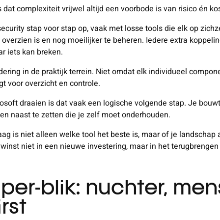
 dat complexiteit vrijwel altijd een voorbode is van risico én ko
urity stap voor stap op, vaak met losse tools die elk op zichzel
 overzien is en nog moeilijker te beheren. Iedere extra koppeli
ar iets kan breken.
ing in de praktijk terrein. Niet omdat elk individueel component
 voor overzicht en controle.
osoft draaien is dat vaak een logische volgende stap. Je bouwt 
en naast te zetten die je zelf moet onderhouden.
aag is niet alleen welke tool het beste is, maar of je landschap 
ywinst niet in een nieuwe investering, maar in het terugbrengen
r-blik: nuchter, mens
rst