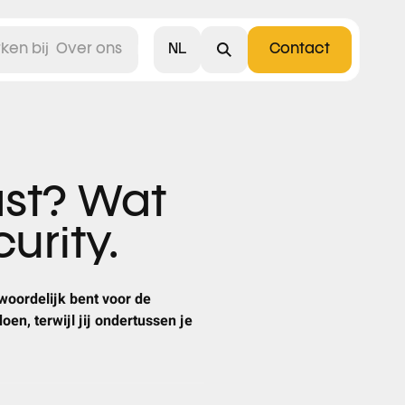
NL
ken bij
Over ons
Contact
English
ast? Wat
urity.
twoordelijk bent voor de
doen, terwijl jij ondertussen je