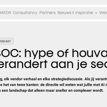
MXDR
Consultancy
Partners
Nieuws & inspiratie
Wer
PODCAST
SOC: hype of houv
erandert aan je sec
g, elk vendor-verhaal en elke strategiediscussie. Als jij veran
 je het van twee kanten: de directie wil weten wat jullie met AI 
 een landschap dat alleen maar sneller en complexer wordt.