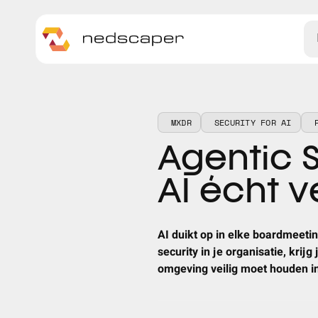
Skip to main content
MXDR
SECURITY FOR AI
Agentic 
AI écht v
AI duikt op in elke boardmeetin
security in je organisatie, krijg
omgeving veilig moet houden in