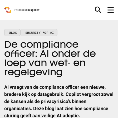
Skip to main content
MXDR
BLOG
SECURITY FOR AI
De compliance
Consultancy
officer: AI onder de
Partners
loep van wet‑ en
regelgeving
Nieuws & inspiratie
AI vraagt van de compliance officer een nieuwe,
Werken bij
bredere kijk op datagebruik. Copilot vergroot zowel
Nieuws
de kansen als de privacyrisico’s binnen
Over ons
organisaties. Deze blog laat zien hoe compliance
Inspiratie
sturing geeft aan veilige AI‑adoptie.