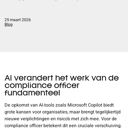
Podcast
Contact
25 maart 2026
LinkedIn
Blog
Nederlands
English
AI verandert het werk van de
compliance officer
fundamenteel
De opkomst van AI‑tools zoals Microsoft Copilot biedt
grote kansen voor organisaties, maar brengt tegelijkertijd
nieuwe verplichtingen en risico’s met zich mee. Voor de
compliance officer betekent dit een cruciale verschuiving.