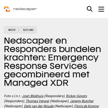
Skip to main content
MXDR
MXDR
NIEUWS
Nedscaper en
Consultancy
Responders bundelen
Partners
krachten: Emergency
Response Services
Nieuws & inspiratie
gecombineerd met
Werken bij
Managed XDR
Nieuws
Over ons
Foto v.l.n.r.:
Joeri Blokhuis
(Responders),
Rickey Gevers
(Responders),
Thomas Verwer
(Nedscaper),
Jeremy Butcher
Inspiratie
(Nedscaper),
Derk van der W
oude
(Nedscaper),
Floris de Koning