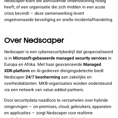
Nedscaper‑klant die aanvullende ondersteuning nodig
heeft, of een organisatie die zich midden in een acute
crisis bevindt — deze samenwerking levert
ongeëvenaarde beveiliging en snelle incidentafhandeling.
Over Nedscaper
Nedscaper is een cybersecuritybedrijf dat gespecialiseerd
is in
Microsoft‑gebaseerde managed security services
in
Europa en Afrika. Met haar geavanceerde
Managed
XDR‑platform
en AI‑gedreven dreigingsdetectie biedt
Nedscaper
24/7 bescherming
aan zakelijke en
overheidsklanten. MKB‑organisaties worden ondersteund
via een netwerk van value‑added partners.
Door securitydata naadloos te verzamelen over hybride
omgevingen — on‑premises, cloud, gebruikers, apparaten
en applicaties — zorgt Nedscaper voor realtime