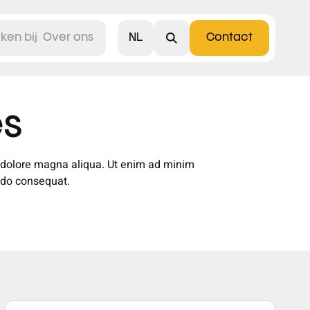
NL
ken bij
Over ons
Contact
English
es
t dolore magna aliqua. Ut enim ad minim
odo consequat.