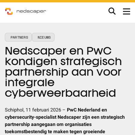
Skip to main content
MXDR
PARTNERS
NIEUWS
Nedscaper en PwC
Consultancy
kondigen strategisch
Partners
partnership aan voor
integrale
Nieuws & inspiratie
cyberweerbaarheid
Werken bij
Schiphol, 11 februari 2026 –
PwC Nederland en
Nieuws
cybersecurity-specialist Nedscaper zijn een strategisch
Over ons
partnership aangegaan om organisaties
Inspiratie
toekomstbestendig te maken tegen groeiende