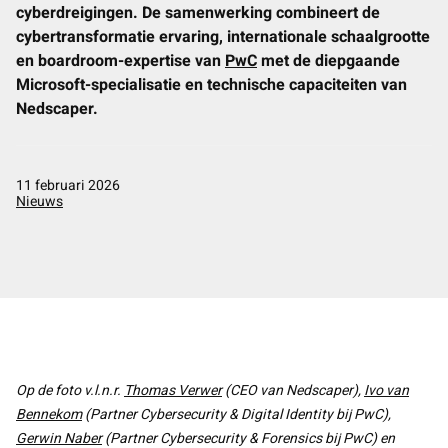
cyberdreigingen. De samenwerking combineert de
Podcast
Contact
cybertransformatie ervaring, internationale schaalgrootte
en boardroom-expertise van
PwC
met de diepgaande
LinkedIn
Microsoft-specialisatie en technische capaciteiten van
Nederlands
Nedscaper.
English
11 februari 2026
Nieuws
Op de foto v.l.n.r.
Thomas Verwer
(CEO van Nedscaper),
Ivo van
Bennekom
(Partner Cybersecurity & Digital Identity bij PwC),
Gerwin Naber
(Partner Cybersecurity & Forensics bij PwC) en