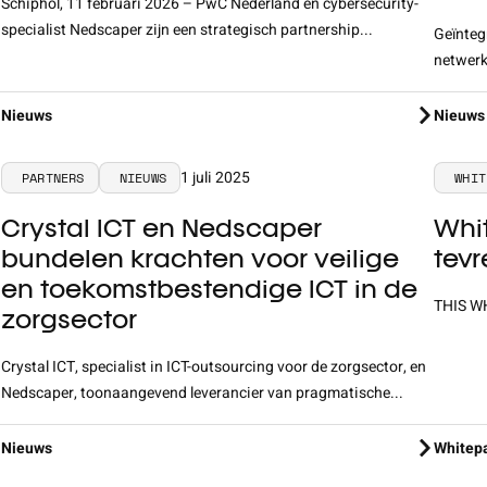
Schiphol, 11 februari 2026 – PwC Nederland en cybersecurity-
specialist Nedscaper zijn een strategisch partnership...
Geïnteg
netwerk
Nieuws
Nieuws
1 juli 2025
PARTNERS
NIEUWS
WHIT
Crystal ICT en Nedscaper
Whit
bundelen krachten voor veilige
tev
en toekomstbestendige ICT in de
THIS W
zorgsector
Crystal ICT, specialist in ICT-outsourcing voor de zorgsector, en
Nedscaper, toonaangevend leverancier van pragmatische...
Nieuws
Whitep