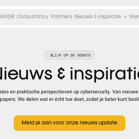
MXDR
Consultancy
Partners
Nieuws & inspiratie
Wer
BLIJF OP DE HOOGTE
ieuws & inspirat
dates en praktische perspectieven op cybersecurity. Van nieuw
papers. We delen wat er écht toe doet, zodat je beter kunt besli
Meld je aan voor onze nieuws update