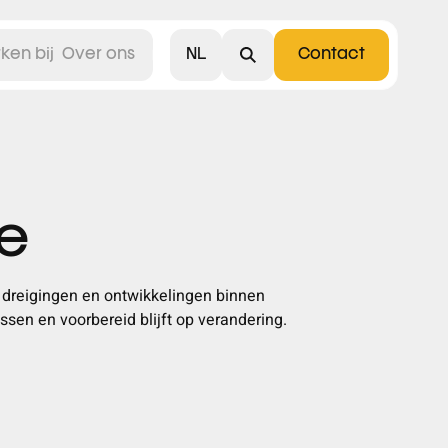
NL
ken bij
Over ons
Contact
English
ie
e dreigingen en ontwikkelingen binnen
ssen en voorbereid blijft op verandering.