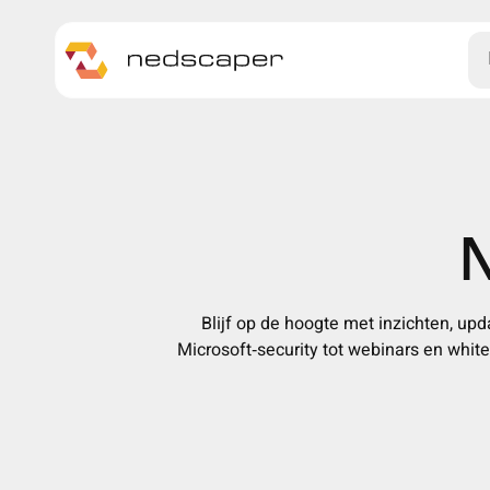
Skip to main content
N
Blijf op de hoogte met inzichten, up
Microsoft‑security tot webinars en white